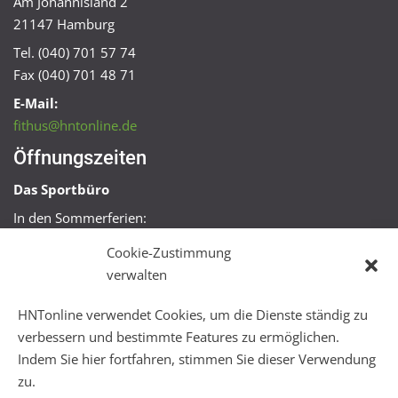
Am Johannisland 2
21147 Hamburg
Tel. (040) 701 57 74
Fax (040) 701 48 71
E-Mail:
fithus@hntonline.de
Öffnungszeiten
Das Sportbüro
In den Sommerferien:
Mo, Mi + Fr 09:00 – 11:00 Uhr
Cookie-Zustimmung
Mo + Mi 16:00 – 18:00 Uhr
verwalten
FitHus
HNTonline verwendet Cookies, um die Dienste ständig zu
Mo – Fr 08:00 – 22:00 Uhr
verbessern und bestimmte Features zu ermöglichen.
Sa + So 10:00 – 18:00 Uhr
Indem Sie hier fortfahren, stimmen Sie dieser Verwendung
zu.