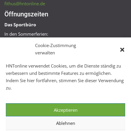
fithus@hntonline.de
Öffnungszeiten
Das Sportbüro
In den Sommerferien:
Mo, Mi + Fr 09:00 – 11:00 Uhr
Cookie-Zustimmung
Mo + Mi 16:00 – 18:00 Uhr
verwalten
FitHus
HNTonline verwendet Cookies, um die Dienste ständig zu
Mo – Fr 08:00 – 22:00 Uhr
verbessern und bestimmte Features zu ermöglichen.
Sa + So 10:00 – 18:00 Uhr
Indem Sie hier fortfahren, stimmen Sie dieser Verwendung
zu.
Akzeptieren
Ablehnen