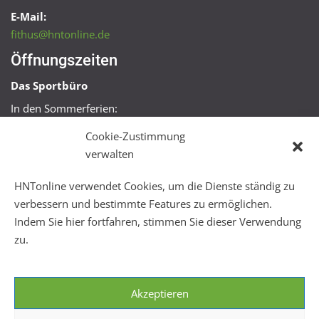
E-Mail:
fithus@hntonline.de
Öffnungszeiten
Das Sportbüro
In den Sommerferien:
Mo, Mi + Fr 09:00 – 11:00 Uhr
Cookie-Zustimmung
Mo + Mi 16:00 – 18:00 Uhr
verwalten
FitHus
HNTonline verwendet Cookies, um die Dienste ständig zu
Mo – Fr 08:00 – 22:00 Uhr
verbessern und bestimmte Features zu ermöglichen.
Sa + So 10:00 – 18:00 Uhr
Indem Sie hier fortfahren, stimmen Sie dieser Verwendung
zu.
Akzeptieren