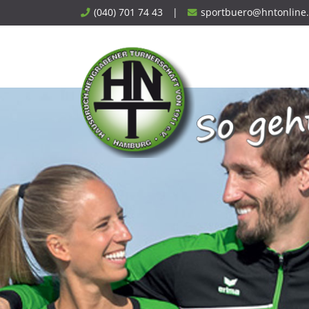
Skip
(040) 701 74 43
|
sportbuero@hntonline
to
content