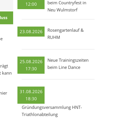
beim Countryfest in
12:00
Neu Wulmstorf
luss
Rosengartenlauf &
23.08.2026
RUHM
ie
Neue Trainingszeiten
25.08.2026
trägt
beim Line Dance
17:30
t kann
31.08.2026
nier
18:30
Gründungsversammlung HNT-
Triathlonabteilung