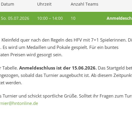
Datum
Uhrzeit
Anzahl Teams
So. 05.07.2026
10:00 – 14:00
10
Anmeldesch
d Kleinfeld quer nach den Regeln des HFV mit 7+1 Spielerinnen. D
. Es wird um Medaillen und Pokale gespielt. Für ein buntes
en Preisen wird gesorgt sein.
r Tabelle.
Anmeldeschluss ist der 15.06.2026.
Das Startgeld be
ingezogen, sobald das Turnier ausgebucht ist. Ab diesem Zeitpunk
tet werden.
 Turnier und schickt sportliche Grüße. Solltet ihr Fragen zum Tur
urnier@hntonline.de