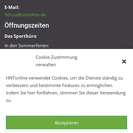
E-Mail:
fithus@hntonline.de
Öffnungszeiten
Das Sportbüro
In den Sommerferien:
Mo, Mi + Fr 09:00 – 11:00 Uhr
Cookie-Zustimmung
Mo + Mi 16:00 – 18:00 Uhr
verwalten
FitHus
HNTonline verwendet Cookies, um die Dienste ständig zu
Mo – Fr 08:00 – 22:00 Uhr
verbessern und bestimmte Features zu ermöglichen.
Sa + So 10:00 – 18:00 Uhr
Indem Sie hier fortfahren, stimmen Sie dieser Verwendung
zu.
Akzeptieren