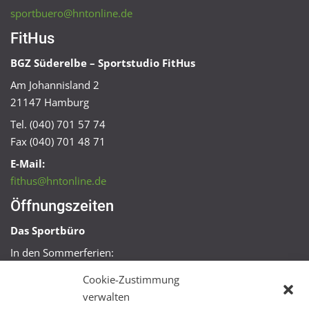
sportbuero@hntonline.de
FitHus
BGZ Süderelbe – Sportstudio FitHus
Am Johannisland 2
21147 Hamburg
Tel. (040) 701 57 74
Fax (040) 701 48 71
E-Mail:
fithus@hntonline.de
Öffnungszeiten
Das Sportbüro
In den Sommerferien:
Mo, Mi + Fr 09:00 – 11:00 Uhr
Cookie-Zustimmung
Mo + Mi 16:00 – 18:00 Uhr
verwalten