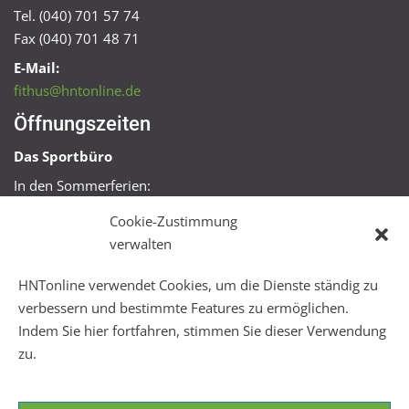
Tel. (040) 701 57 74
Fax (040) 701 48 71
E-Mail:
fithus@hntonline.de
Öffnungszeiten
Das Sportbüro
In den Sommerferien:
Mo, Mi + Fr 09:00 – 11:00 Uhr
Cookie-Zustimmung
Mo + Mi 16:00 – 18:00 Uhr
verwalten
FitHus
HNTonline verwendet Cookies, um die Dienste ständig zu
Mo – Fr 08:00 – 22:00 Uhr
verbessern und bestimmte Features zu ermöglichen.
Sa + So 10:00 – 18:00 Uhr
Indem Sie hier fortfahren, stimmen Sie dieser Verwendung
zu.