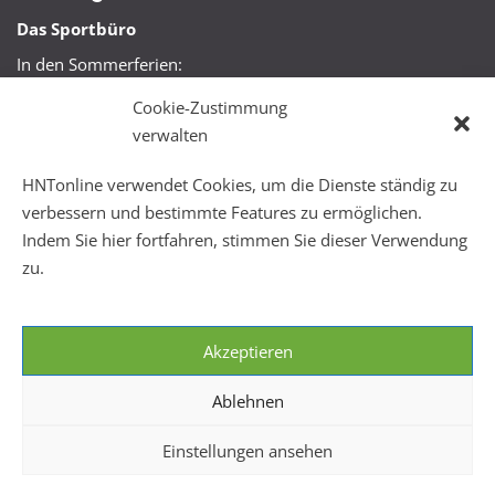
Das Sportbüro
In den Sommerferien:
Mo, Mi + Fr 09:00 – 11:00 Uhr
Cookie-Zustimmung
Mo + Mi 16:00 – 18:00 Uhr
verwalten
FitHus
HNTonline verwendet Cookies, um die Dienste ständig zu
Mo – Fr 08:00 – 22:00 Uhr
verbessern und bestimmte Features zu ermöglichen.
Sa + So 10:00 – 18:00 Uhr
Indem Sie hier fortfahren, stimmen Sie dieser Verwendung
zu.
Akzeptieren
Ablehnen
Einstellungen ansehen