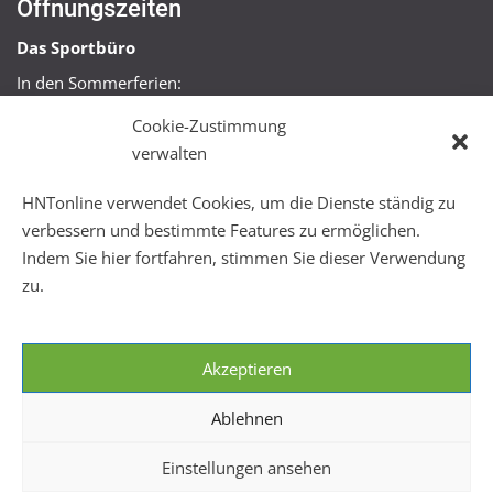
Öffnungszeiten
Das Sportbüro
In den Sommerferien:
Mo, Mi + Fr 09:00 – 11:00 Uhr
Cookie-Zustimmung
Mo + Mi 16:00 – 18:00 Uhr
verwalten
FitHus
HNTonline verwendet Cookies, um die Dienste ständig zu
Mo – Fr 08:00 – 22:00 Uhr
verbessern und bestimmte Features zu ermöglichen.
Sa + So 10:00 – 18:00 Uhr
Indem Sie hier fortfahren, stimmen Sie dieser Verwendung
zu.
Akzeptieren
Ablehnen
Einstellungen ansehen