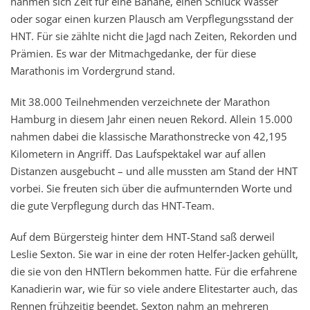
nahmen sich Zeit für eine Banane, einen Schluck Wasser
oder sogar einen kurzen Plausch am Verpflegungsstand der
HNT. Für sie zählte nicht die Jagd nach Zeiten, Rekorden und
Prämien. Es war der Mitmachgedanke, der für diese
Marathonis im Vordergrund stand.
Mit 38.000 Teilnehmenden verzeichnete der Marathon
Hamburg in diesem Jahr einen neuen Rekord. Allein 15.000
nahmen dabei die klassische Marathonstrecke von 42,195
Kilometern in Angriff. Das Laufspektakel war auf allen
Distanzen ausgebucht – und alle mussten am Stand der HNT
vorbei. Sie freuten sich über die aufmunternden Worte und
die gute Verpflegung durch das HNT-Team.
Auf dem Bürgersteig hinter dem HNT-Stand saß derweil
Leslie Sexton. Sie war in eine der roten Helfer-Jacken gehüllt,
die sie von den HNTlern bekommen hatte. Für die erfahrene
Kanadierin war, wie für so viele andere Elitestarter auch, das
Rennen frühzeitig beendet. Sexton nahm an mehreren