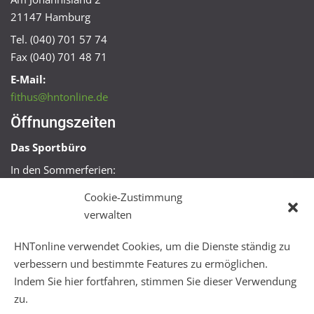
21147 Hamburg
Tel. (040) 701 57 74
Fax (040) 701 48 71
E-Mail:
fithus@hntonline.de
Öffnungszeiten
Das Sportbüro
In den Sommerferien:
Mo, Mi + Fr 09:00 – 11:00 Uhr
Cookie-Zustimmung
Mo + Mi 16:00 – 18:00 Uhr
verwalten
FitHus
HNTonline verwendet Cookies, um die Dienste ständig zu
Mo – Fr 08:00 – 22:00 Uhr
verbessern und bestimmte Features zu ermöglichen.
Sa + So 10:00 – 18:00 Uhr
Indem Sie hier fortfahren, stimmen Sie dieser Verwendung
zu.