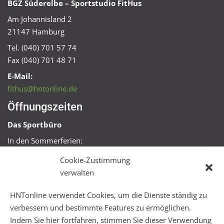
BGZ Süderelbe – Sportstudio FitHus
Am Johannisland 2
21147 Hamburg
Tel. (040) 701 57 74
Fax (040) 701 48 71
E-Mail:
fithus@hntonline.de
Öffnungszeiten
Das Sportbüro
In den Sommerferien:
Mo, Mi + Fr 09:00 – 11:00 Uhr
Cookie-Zustimmung
Mo + Mi 16:00 – 18:00 Uhr
verwalten
FitHus
HNTonline verwendet Cookies, um die Dienste ständig zu
Mo – Fr 08:00 – 22:00 Uhr
verbessern und bestimmte Features zu ermöglichen.
Sa + So 10:00 – 18:00 Uhr
Indem Sie hier fortfahren, stimmen Sie dieser Verwendung