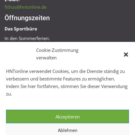
fithus@hntonline.de
Öffnungszeiten
Das Sportbüro
In den Sommerferien:
Mo, Mi + Fr 09:00 – 11:00 Uhr
Cookie-Zustimmung
Mo + Mi 16:00 – 18:00 Uhr
verwalten
FitHus
HNTonline verwendet Cookies, um die Dienste ständig zu
Mo – Fr 08:00 – 22:00 Uhr
verbessern und bestimmte Features zu ermöglichen.
Sa + So 10:00 – 18:00 Uhr
Indem Sie hier fortfahren, stimmen Sie dieser Verwendung
zu.
Akzeptieren
Ablehnen