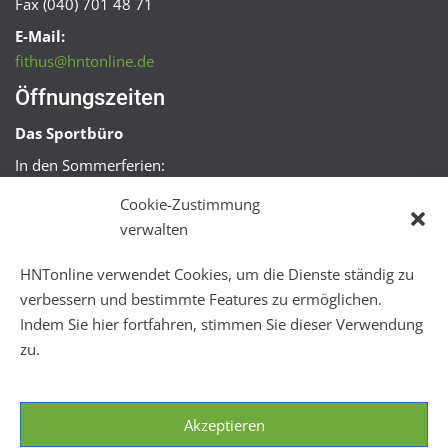
Fax (040) 701 48 71
E-Mail:
fithus@hntonline.de
Öffnungszeiten
Das Sportbüro
In den Sommerferien:
Mo, Mi + Fr 09:00 – 11:00 Uhr
Cookie-Zustimmung
Mo + Mi 16:00 – 18:00 Uhr
verwalten
FitHus
HNTonline verwendet Cookies, um die Dienste ständig zu
Mo – Fr 08:00 – 22:00 Uhr
verbessern und bestimmte Features zu ermöglichen.
Sa + So 10:00 – 18:00 Uhr
Indem Sie hier fortfahren, stimmen Sie dieser Verwendung
zu.
Akzeptieren