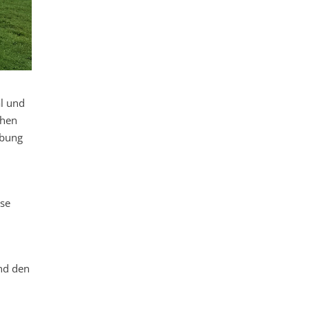
al und
chen
ebung
ese
und den