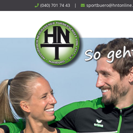
Skip
(040) 701 74 43
|
sportbuero@hntonline
to
content