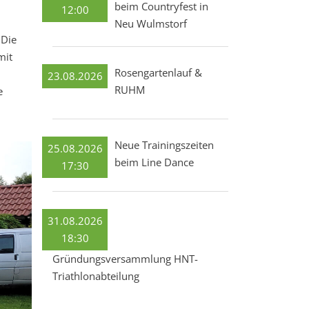
beim Countryfest in
12:00
Neu Wulmstorf
 Die
mit
Rosengartenlauf &
23.08.2026
RUHM
e
Neue Trainingszeiten
25.08.2026
beim Line Dance
17:30
31.08.2026
18:30
Gründungsversammlung HNT-
Triathlonabteilung