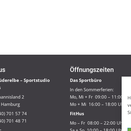
us
Öffnungszeiten
üderelbe – Sportstudio
Das Sportbüro
s
In den Sommerferien:
annisland 2
Mo, Mi + Fr 09:00 – 11:00 Uh
H
 Hamburg
Mo + Mi 16:00 – 18:00 Uhr
v
S
040) 701 57 74
FitHus
40) 701 48 71
Mo – Fr 08:00 – 22:00 Uhr
:
Sa + So 10:00 – 18:00 Uhr