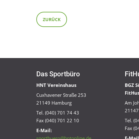
ZURÜCK
Das Sportbüro
FitH
HNT Vereinshaus
BGZ S
FitHu
Cuxhavener Straße 253
21149 Hamburg
Am Joh
21147
Tel. (040) 701 74 43
Fax (040) 701 22 10
Tel. (
Fax (0
E-Mail:
sportbuero@hntonline.de
E-Mail