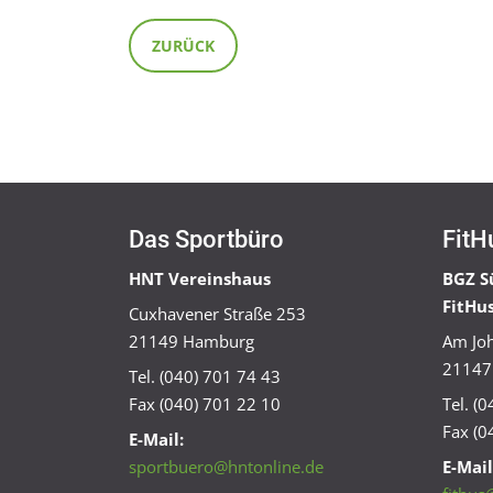
ZURÜCK
Das Sportbüro
FitH
HNT Vereinshaus
BGZ S
FitHu
Cuxhavener Straße 253
21149 Hamburg
Am Joh
21147
Tel. (040) 701 74 43
Fax (040) 701 22 10
Tel. (
Fax (0
E-Mail:
sportbuero@hntonline.de
E-Mail