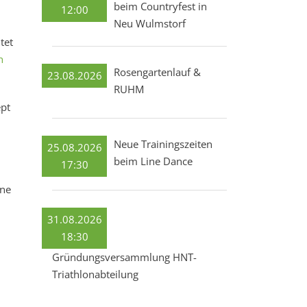
beim Countryfest in
12:00
Neu Wulmstorf
tet
h
Rosengartenlauf &
23.08.2026
RUHM
ept
.
Neue Trainingszeiten
25.08.2026
beim Line Dance
17:30
ene
31.08.2026
18:30
Gründungsversammlung HNT-
Triathlonabteilung