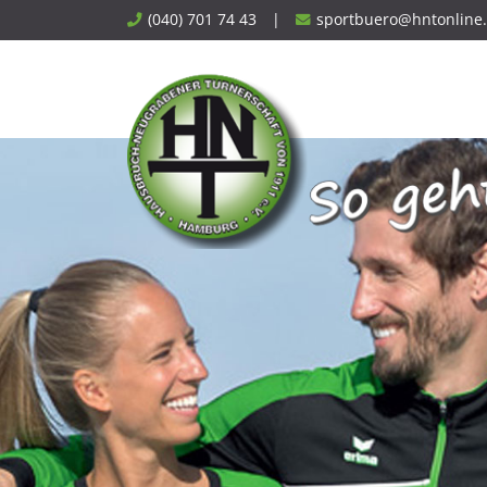
Skip
(040) 701 74 43
|
sportbuero@hntonline
to
content