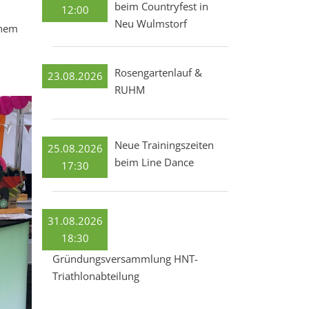
beim Countryfest in
12:00
Neu Wulmstorf
inem
Rosengartenlauf &
23.08.2026
RUHM
Neue Trainingszeiten
25.08.2026
beim Line Dance
17:30
31.08.2026
18:30
Gründungsversammlung HNT-
Triathlonabteilung