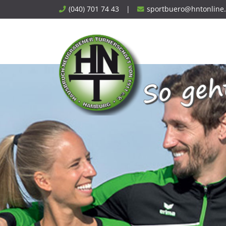
Skip
(040) 701 74 43
|
sportbuero@hntonline
to
content