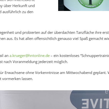
my über Herkunft und
d ausführlich zu den
egenheit und probierten auf der überdachten Tanzfläche ihre ers
nen aus. Es hat allen offensichtlich genauso viel Spaß gemacht wi
ail an
a.krueger@hntonline.de
– ein kostenloses “Schnuppertraini
st nach Voranmeldung jederzeit möglich.
s für Erwachsene ohne Vorkenntnisse am Mittwochabend geplant.
t vormerken lassen.