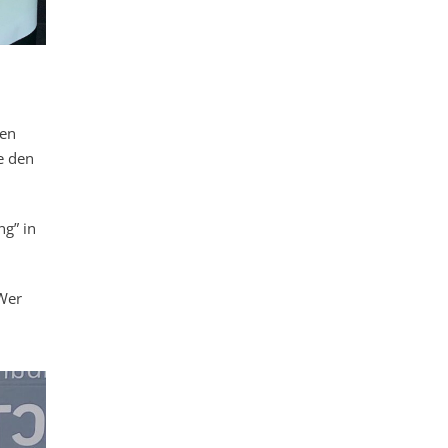
ten
e den
ng” in
 Wer