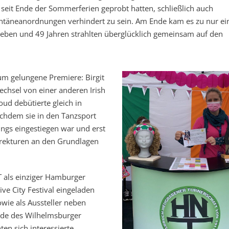
r seit Ende der Sommerferien geprobt hatten, schließlich auch
ntäneanordnungen verhindert zu sein. Am Ende kam es zu nur e
eben und 49 Jahren strahlten überglücklich gemeinsam auf den
m gelungene Premiere: Birgit
echsel von einer anderen Irish
d debütierte gleich in
chdem sie in den Tanzsport
gs eingestiegen war und erst
rrekturen an den Grundlagen
 als einziger Hamburger
ive City Festival eingeladen
owie als Aussteller neben
nde des Wilhelmsburger
en sich interessierte