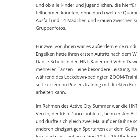
und ob alle Kinder und Jugendlichen, die hierfü
teilnehmen könnten, ohne durch weitere Quara
Ausfall und 14 Mädchen und Frauen zwischen si
Gruppenfotos.
Für zwei von ihnen war es außerdem eine rundu
Engelken hatte ihren ersten Auftritt nach dem W
Dance-Schule in den HNT-Kader und Vehin Dawou
mehreren Tänzen – eine besondere Leistung, na
während des Lockdown-bedingten ZOOM-Trainin
seit kurzem im Präsenztraining mit direkten Ko
arbeiten kann.
Im Rahmen des Active City Summer war die HNT
Verein, der Irish Dance anbietet, beim ersten Act
und durfte sich gleich zwei Mal auf der Bühne s
anderen einzigartigen Sportarten auf dem Gelä
Inselparks präsentieren. Von 10 bis 18 Uhr konnt