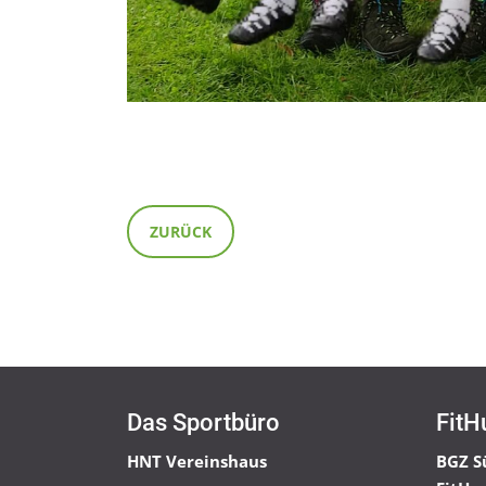
ZURÜCK
Das Sportbüro
FitH
HNT Vereinshaus
BGZ S