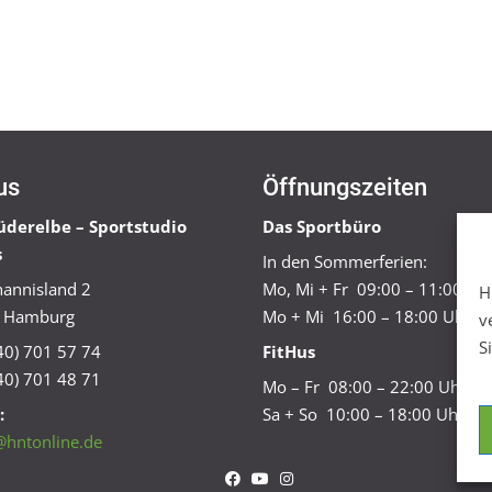
us
Öffnungszeiten
üderelbe – Sportstudio
Das Sportbüro
s
In den Sommerferien:
annisland 2
Mo, Mi + Fr 09:00 – 11:00 Uh
H
 Hamburg
Mo + Mi 16:00 – 18:00 Uhr
v
S
040) 701 57 74
FitHus
40) 701 48 71
Mo – Fr 08:00 – 22:00 Uhr
:
Sa + So 10:00 – 18:00 Uhr
@hntonline.de