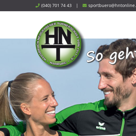
Skip
(040) 701 74 43
|
sportbuero@hntonline
to
content