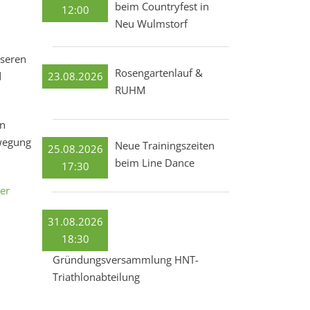
beim Countryfest in
12:00
Neu Wulmstorf
nseren
Rosengartenlauf &
23.08.2026
d
RUHM
en
ewegung
Neue Trainingszeiten
25.08.2026
beim Line Dance
17:30
er
31.08.2026
18:30
Gründungsversammlung HNT-
Triathlonabteilung