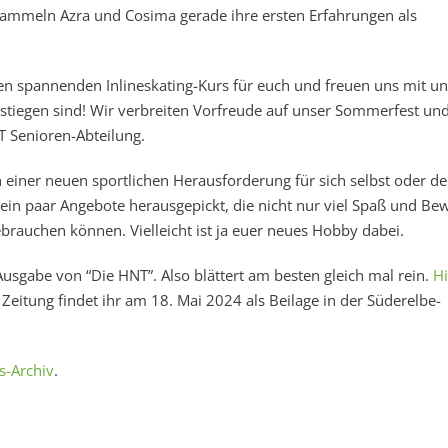
 sammeln Azra und Cosima gerade ihre ersten Erfahrungen als
en spannenden Inlineskating-Kurs für euch und freuen uns mit u
estiegen sind! Wir verbreiten Vorfreude auf unser Sommerfest un
 Senioren-Abteilung.
h einer neuen sportlichen Herausforderung für sich selbst oder d
ein paar Angebote herausgepickt, die nicht nur viel Spaß und B
rauchen können. Vielleicht ist ja euer neues Hobby dabei.
Ausgabe von “Die HNT”. Also blättert am besten gleich mal rein.
Hi
Zeitung findet ihr am 18. Mai 2024 als Beilage in der Süderelbe-
s-Archiv
.