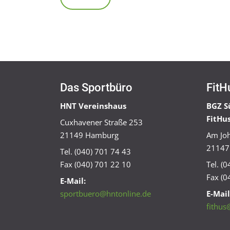
Das Sportbüro
FitH
HNT Vereinshaus
BGZ S
FitHu
Cuxhavener Straße 253
21149 Hamburg
Am Joh
21147
Tel. (040) 701 74 43
Fax (040) 701 22 10
Tel. (
Fax (0
E-Mail:
sportbuero@hntonline.de
E-Mail
fithus