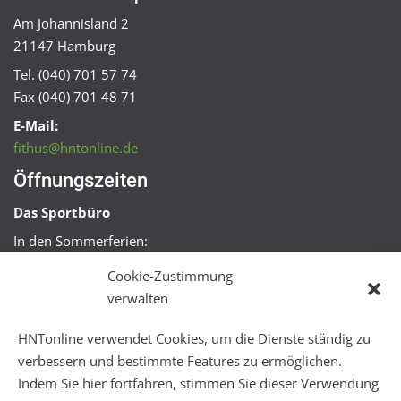
Am Johannisland 2
21147 Hamburg
Tel. (040) 701 57 74
Fax (040) 701 48 71
E-Mail:
fithus@hntonline.de
Öffnungszeiten
Das Sportbüro
In den Sommerferien:
Mo, Mi + Fr 09:00 – 11:00 Uhr
Cookie-Zustimmung
Mo + Mi 16:00 – 18:00 Uhr
verwalten
FitHus
HNTonline verwendet Cookies, um die Dienste ständig zu
Mo – Fr 08:00 – 22:00 Uhr
verbessern und bestimmte Features zu ermöglichen.
Sa + So 10:00 – 18:00 Uhr
Indem Sie hier fortfahren, stimmen Sie dieser Verwendung