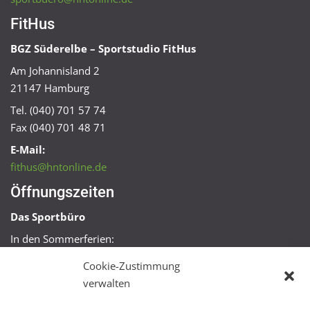
FitHus
BGZ Süderelbe – Sportstudio FitHus
Am Johannisland 2
21147 Hamburg
Tel. (040) 701 57 74
Fax (040) 701 48 71
E-Mail:
fithus@hntonline.de
Öffnungszeiten
Das Sportbüro
In den Sommerferien:
Mo, Mi + Fr 09:00 – 11:00 Uhr
Cookie-Zustimmung
Mo + Mi 16:00 – 18:00 Uhr
verwalten
FitHus