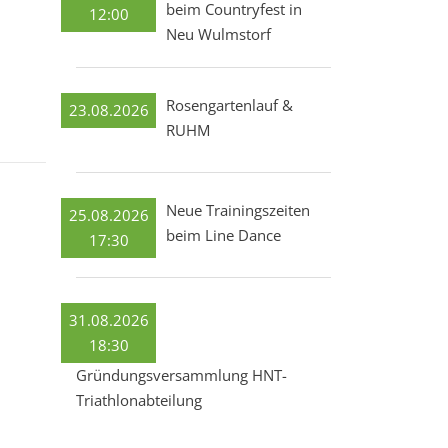
beim Countryfest in
12:00
Neu Wulmstorf
Rosengartenlauf &
23.08.2026
RUHM
Neue Trainingszeiten
25.08.2026
beim Line Dance
17:30
31.08.2026
18:30
Gründungsversammlung HNT-
Triathlonabteilung