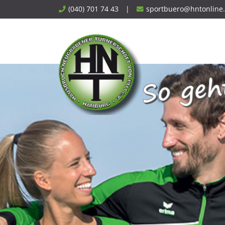
Skip
(040) 701 74 43
|
sportbuero@hntonline
to
content