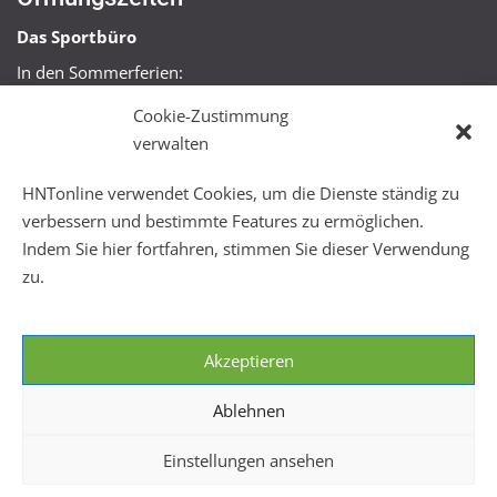
Das Sportbüro
In den Sommerferien:
Mo, Mi + Fr 09:00 – 11:00 Uhr
Cookie-Zustimmung
Mo + Mi 16:00 – 18:00 Uhr
verwalten
FitHus
HNTonline verwendet Cookies, um die Dienste ständig zu
Mo – Fr 08:00 – 22:00 Uhr
verbessern und bestimmte Features zu ermöglichen.
Sa + So 10:00 – 18:00 Uhr
Indem Sie hier fortfahren, stimmen Sie dieser Verwendung
zu.
Akzeptieren
Ablehnen
Einstellungen ansehen