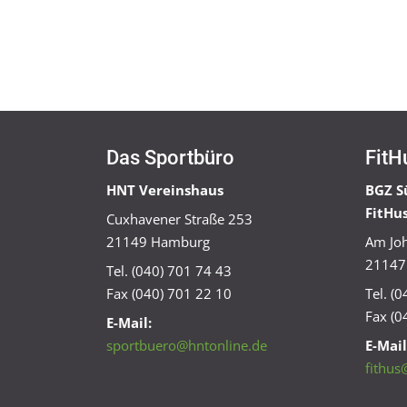
Das Sportbüro
FitH
HNT Vereinshaus
BGZ S
FitHu
Cuxhavener Straße 253
21149 Hamburg
Am Joh
21147
Tel. (040) 701 74 43
Fax (040) 701 22 10
Tel. (
Fax (0
E-Mail:
sportbuero@hntonline.de
E-Mail
fithus