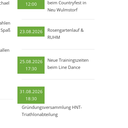
beim Countryfest in
chael
12:00
Neu Wulmstorf
ahlen
r Spaß
Rosengartenlauf &
23.08.2026
RUHM
allen
Neue Trainingszeiten
25.08.2026
beim Line Dance
17:30
31.08.2026
18:30
Gründungsversammlung HNT-
Triathlonabteilung