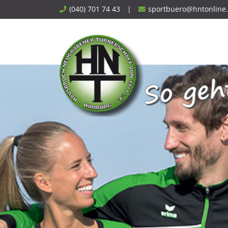
Skip
(040) 701 74 43
|
sportbuero@hntonline
to
content