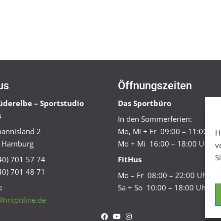
us
Öffnungszeiten
üderelbe – Sportstudio
Das Sportbüro
s
In den Sommerferien:
annisland 2
Mo, Mi + Fr 09:00 – 11:00 Uh
H
 Hamburg
Mo + Mi 16:00 – 18:00 Uhr
v
S
040) 701 57 74
FitHus
40) 701 48 71
Mo – Fr 08:00 – 22:00 Uhr
:
Sa + So 10:00 – 18:00 Uhr
@hntonline.de