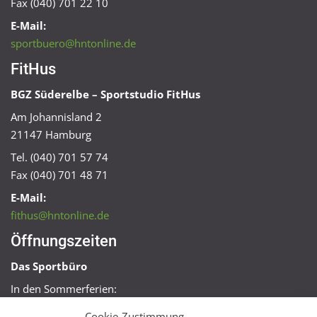
Fax (040) 701 22 10
E-Mail:
sportbuero@hntonline.de
FitHus
BGZ Süderelbe – Sportstudio FitHus
Am Johannisland 2
21147 Hamburg
Tel. (040) 701 57 74
Fax (040) 701 48 71
E-Mail:
fithus@hntonline.de
Öffnungszeiten
Das Sportbüro
In den Sommerferien:
Mo, Mi + Fr 09:00 – 11:00 Uhr
Cookie-Zustimmung