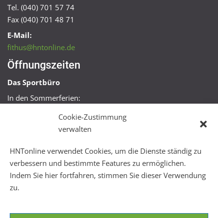
Tel. (040) 701 57 74
Fax (040) 701 48 71
E-Mail:
fithus@hntonline.de
Öffnungszeiten
Das Sportbüro
In den Sommerferien:
Mo, Mi + Fr 09:00 – 11:00 Uhr
Cookie-Zustimmung
Mo + Mi 16:00 – 18:00 Uhr
verwalten
FitHus
HNTonline verwendet Cookies, um die Dienste ständig zu
Mo – Fr 08:00 – 22:00 Uhr
verbessern und bestimmte Features zu ermöglichen.
Sa + So 10:00 – 18:00 Uhr
Indem Sie hier fortfahren, stimmen Sie dieser Verwendung
zu.