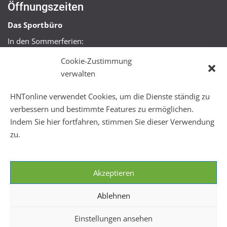
Öffnungszeiten
Das Sportbüro
In den Sommerferien:
Mo, Mi + Fr 09:00 – 11:00 Uhr
Cookie-Zustimmung
Mo + Mi 16:00 – 18:00 Uhr
verwalten
FitHus
HNTonline verwendet Cookies, um die Dienste ständig zu
Mo – Fr 08:00 – 22:00 Uhr
verbessern und bestimmte Features zu ermöglichen.
Sa + So 10:00 – 18:00 Uhr
Indem Sie hier fortfahren, stimmen Sie dieser Verwendung
zu.
Akzeptieren
Ablehnen
Einstellungen ansehen