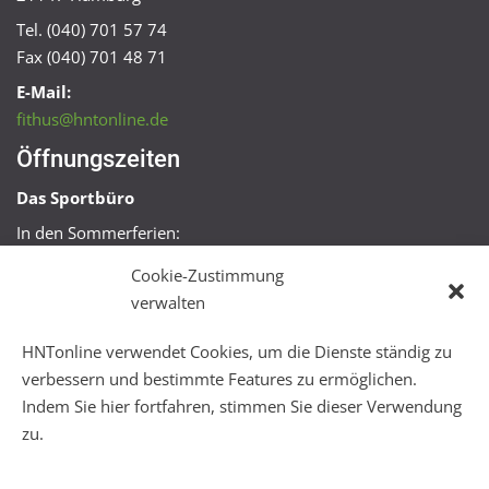
Tel. (040) 701 57 74
Fax (040) 701 48 71
E-Mail:
fithus@hntonline.de
Öffnungszeiten
Das Sportbüro
In den Sommerferien:
Mo, Mi + Fr 09:00 – 11:00 Uhr
Cookie-Zustimmung
Mo + Mi 16:00 – 18:00 Uhr
verwalten
FitHus
HNTonline verwendet Cookies, um die Dienste ständig zu
Mo – Fr 08:00 – 22:00 Uhr
verbessern und bestimmte Features zu ermöglichen.
Sa + So 10:00 – 18:00 Uhr
Indem Sie hier fortfahren, stimmen Sie dieser Verwendung
zu.