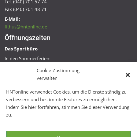
Tel. (040) 701 57 74
Fax (040) 701 48 71
E-Mail:
fithus@hntonline.de
Öffnungszeiten
Das Sportbüro
In den Sommerferien:
Mo, Mi + Fr 09:00 – 11:00 Uhr
Cookie-Zustimmung
Mo + Mi 16:00 – 18:00 Uhr
verwalten
FitHus
HNTonline verwendet Cookies, um die Dienste ständig zu
Mo – Fr 08:00 – 22:00 Uhr
verbessern und bestimmte Features zu ermöglichen.
Sa + So 10:00 – 18:00 Uhr
Indem Sie hier fortfahren, stimmen Sie dieser Verwendung
zu.