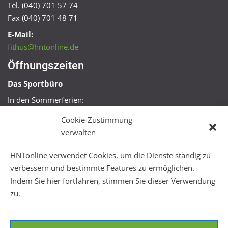
Tel. (040) 701 57 74
Fax (040) 701 48 71
E-Mail:
fithus@hntonline.de
Öffnungszeiten
Das Sportbüro
In den Sommerferien:
Mo, Mi + Fr 09:00 – 11:00 Uhr
Cookie-Zustimmung
Mo + Mi 16:00 – 18:00 Uhr
verwalten
FitHus
HNTonline verwendet Cookies, um die Dienste ständig zu
Mo – Fr 08:00 – 22:00 Uhr
verbessern und bestimmte Features zu ermöglichen.
Sa + So 10:00 – 18:00 Uhr
Indem Sie hier fortfahren, stimmen Sie dieser Verwendung
zu.