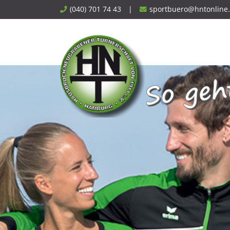
Skip
(040) 701 74 43
|
sportbuero@hntonline
to
content