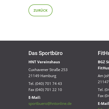
ZURÜCK
Das Sportbüro
FitH
HNT Vereinshaus
BGZ S
FitHu
Cuxhavener Straße 253
21149 Hamburg
Am Joh
21147
Tel. (040) 701 74 43
Fax (040) 701 22 10
Tel. (
Fax (0
E-Mail:
sportbuero@hntonline.de
E-Mail