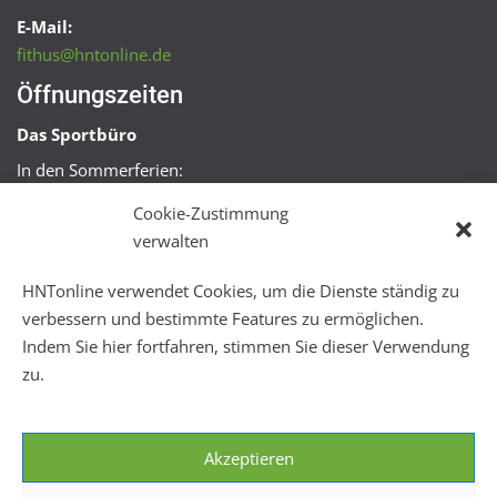
E-Mail:
fithus@hntonline.de
Öffnungszeiten
Das Sportbüro
In den Sommerferien:
Mo, Mi + Fr 09:00 – 11:00 Uhr
Cookie-Zustimmung
Mo + Mi 16:00 – 18:00 Uhr
verwalten
FitHus
HNTonline verwendet Cookies, um die Dienste ständig zu
Mo – Fr 08:00 – 22:00 Uhr
verbessern und bestimmte Features zu ermöglichen.
Sa + So 10:00 – 18:00 Uhr
Indem Sie hier fortfahren, stimmen Sie dieser Verwendung
zu.
Akzeptieren