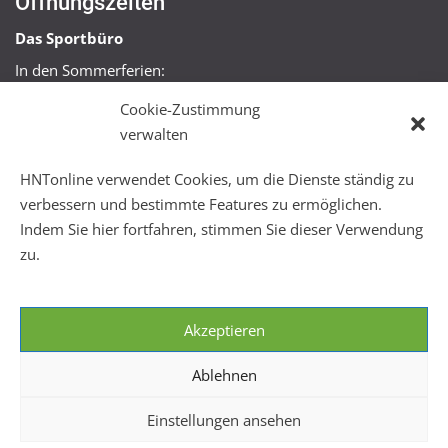
Öffnungszeiten
Das Sportbüro
In den Sommerferien:
Mo, Mi + Fr 09:00 – 11:00 Uhr
Cookie-Zustimmung
Mo + Mi 16:00 – 18:00 Uhr
verwalten
FitHus
HNTonline verwendet Cookies, um die Dienste ständig zu
Mo – Fr 08:00 – 22:00 Uhr
verbessern und bestimmte Features zu ermöglichen.
Sa + So 10:00 – 18:00 Uhr
Indem Sie hier fortfahren, stimmen Sie dieser Verwendung
zu.
Akzeptieren
Ablehnen
Einstellungen ansehen