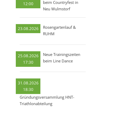
beim Countryfest in
12:00
Neu Wulmstorf
Rosengartenlauf &
23.08.2026
RUHM
Neue Trainingszeiten
25.08.2026
beim Line Dance
17:30
31.08.2026
18:30
Gründungsversammlung HNT-
Triathlonabteilung