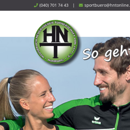
Skip
(040) 701 74 43
|
sportbuero@hntonline
to
content