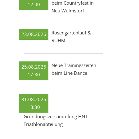
beim Countryfest in
12:00
Neu Wulmstorf
Rosengartenlauf &
23.08.2026
RUHM
Neue Trainingszeiten
25.08.2026
beim Line Dance
17:30
31.08.2026
18:30
Gründungsversammlung HNT-
Triathlonabteilung