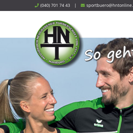
Skip
(040) 701 74 43
|
sportbuero@hntonline
to
content