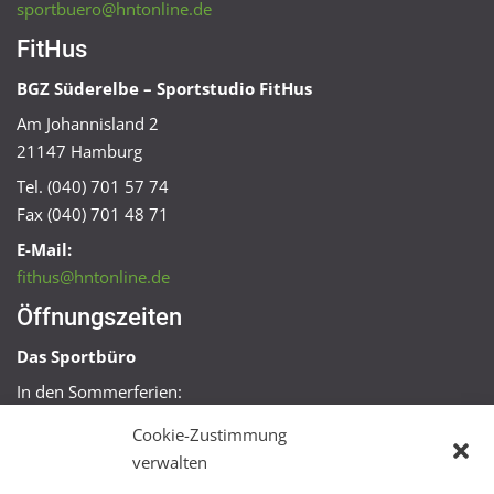
sportbuero@hntonline.de
FitHus
BGZ Süderelbe – Sportstudio FitHus
Am Johannisland 2
21147 Hamburg
Tel. (040) 701 57 74
Fax (040) 701 48 71
E-Mail:
fithus@hntonline.de
Öffnungszeiten
Das Sportbüro
In den Sommerferien:
Mo, Mi + Fr 09:00 – 11:00 Uhr
Cookie-Zustimmung
Mo + Mi 16:00 – 18:00 Uhr
verwalten
FitHus