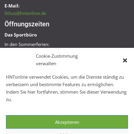
E-Mail:
fithus@hntonline.de
Öffnungszeiten
Das Sportbüro
In den Sommerferien:
Mo, Mi + Fr 09:00 – 11:00 Uhr
Cookie-Zustimmung
Mo + Mi 16:00 – 18:00 Uhr
verwalten
FitHus
HNTonline verwendet Cookies, um die Dienste ständig zu
Mo – Fr 08:00 – 22:00 Uhr
verbessern und bestimmte Features zu ermöglichen.
Sa + So 10:00 – 18:00 Uhr
Indem Sie hier fortfahren, stimmen Sie dieser Verwendung
zu.
Akzeptieren