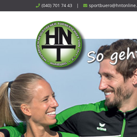
Skip
(040) 701 74 43
|
sportbuero@hntonline
to
content