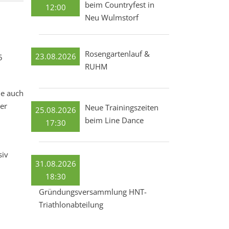
beim Countryfest in
12:00
Neu Wulmstorf
Rosengartenlauf &
23.08.2026
5
RUHM
ie auch
er
Neue Trainingszeiten
25.08.2026
beim Line Dance
17:30
siv
31.08.2026
18:30
Gründungsversammlung HNT-
Triathlonabteilung