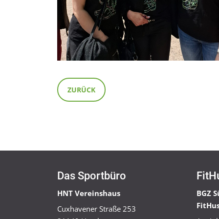
ZURÜCK
Das Sportbüro
FitH
HNT Vereinshaus
BGZ S
FitHu
Cuxhavener Straße 253