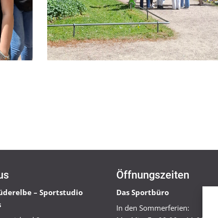
us
Öffnungszeiten
üderelbe – Sportstudio
Das Sportbüro
s
In den Sommerferien: