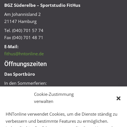
BGZ Süderelbe – Sportstudio FitHus
Am Johannisland 2
21147 Hamburg
Tel. (040) 701 57 74
Fax (040) 701 48 71
E-Mail:
fithus@hntonline.de
Öffnungszeiten
Das Sportbüro
In den Sommerferien:
Mo, Mi + Fr 09:00 – 11:00 Uhr
Cookie-Zustimmung
Mo + Mi 16:00 – 18:00 Uhr
verwalten
FitHus
HNTonline verwendet Cookies, um die Dienste ständig zu
Mo – Fr 08:00 – 22:00 Uhr
verbessern und bestimmte Features zu ermöglichen.
Sa + So 10:00 – 18:00 Uhr