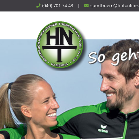
Skip
(040) 701 74 43
|
sportbuero@hntonline
to
content