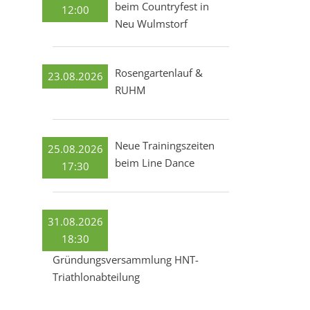
beim Countryfest in
12:00
Neu Wulmstorf
Rosengartenlauf &
23.08.2026
RUHM
Neue Trainingszeiten
25.08.2026
beim Line Dance
17:30
31.08.2026
18:30
Gründungsversammlung HNT-
Triathlonabteilung