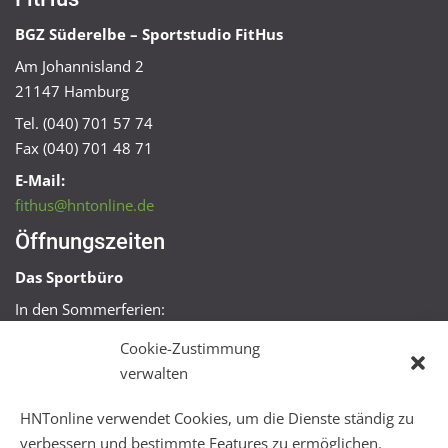
BGZ Süderelbe – Sportstudio FitHus
Am Johannisland 2
21147 Hamburg
Tel. (040) 701 57 74
Fax (040) 701 48 71
E-Mail:
fithus@hntonline.de
Öffnungszeiten
Das Sportbüro
In den Sommerferien:
Mo, Mi + Fr 09:00 – 11:00 Uhr
Cookie-Zustimmung
Mo + Mi 16:00 – 18:00 Uhr
verwalten
FitHus
HNTonline verwendet Cookies, um die Dienste ständig zu
Mo – Fr 08:00 – 22:00 Uhr
verbessern und bestimmte Features zu ermöglichen.