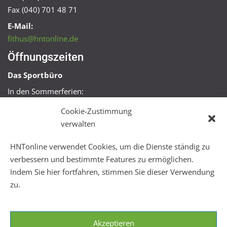
Fax (040) 701 48 71
E-Mail:
fithus@hntonline.de
Öffnungszeiten
Das Sportbüro
In den Sommerferien:
Mo, Mi + Fr 09:00 – 11:00 Uhr
Cookie-Zustimmung
Mo + Mi 16:00 – 18:00 Uhr
verwalten
FitHus
HNTonline verwendet Cookies, um die Dienste ständig zu
Mo – Fr 08:00 – 22:00 Uhr
verbessern und bestimmte Features zu ermöglichen.
Sa + So 10:00 – 18:00 Uhr
Indem Sie hier fortfahren, stimmen Sie dieser Verwendung
zu.
Akzeptieren