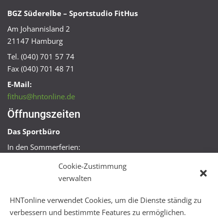
BGZ Süderelbe – Sportstudio FitHus
Am Johannisland 2
21147 Hamburg
Tel. (040) 701 57 74
Fax (040) 701 48 71
E-Mail:
fithus@hntonline.de
Öffnungszeiten
Das Sportbüro
In den Sommerferien:
Mo, Mi + Fr 09:00 – 11:00 Uhr
Cookie-Zustimmung
Mo + Mi 16:00 – 18:00 Uhr
verwalten
FitHus
HNTonline verwendet Cookies, um die Dienste ständig zu
Mo – Fr 08:00 – 22:00 Uhr
verbessern und bestimmte Features zu ermöglichen.
Sa + So 10:00 – 18:00 Uhr