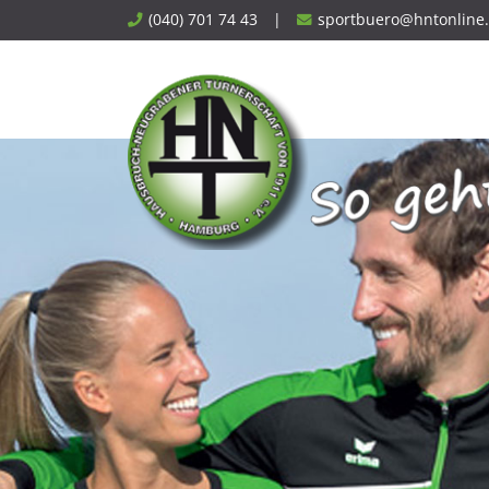
Skip
(040) 701 74 43
|
sportbuero@hntonline
to
content