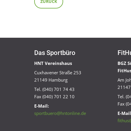
ZURÜCK
Das Sportbüro
FitH
HNT Vereinshaus
BGZ S
FitHu
Cuxhavener Straße 253
21149 Hamburg
Am Joh
21147
Tel. (040) 701 74 43
Fax (040) 701 22 10
Tel. (
Fax (0
E-Mail:
sportbuero@hntonline.de
E-Mail
fithus