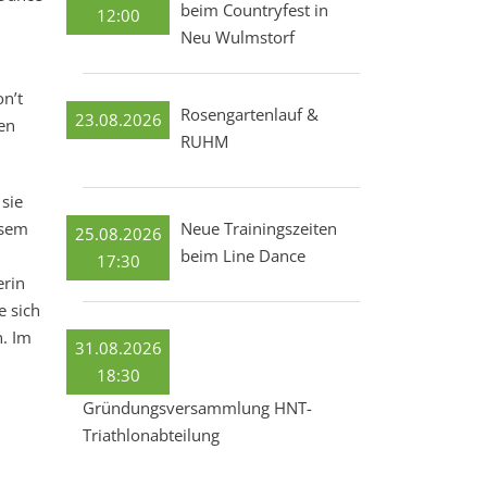
beim Countryfest in
12:00
Neu Wulmstorf
n’t
Rosengartenlauf &
23.08.2026
en
RUHM
sie
Neue Trainingszeiten
esem
25.08.2026
beim Line Dance
17:30
erin
e sich
h. Im
31.08.2026
18:30
Gründungsversammlung HNT-
Triathlonabteilung