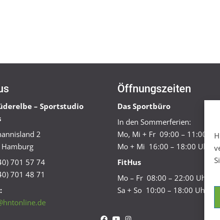
us
Öffnungszeiten
üderelbe – Sportstudio
Das Sportbüro
s
In den Sommerferien:
annisland 2
Mo, Mi + Fr 09:00 – 11:00 Uh
H
 Hamburg
Mo + Mi 16:00 – 18:00 Uhr
v
S
040) 701 57 74
FitHus
40) 701 48 71
Mo – Fr 08:00 – 22:00 Uhr
:
Sa + So 10:00 – 18:00 Uhr
@hntonline.de