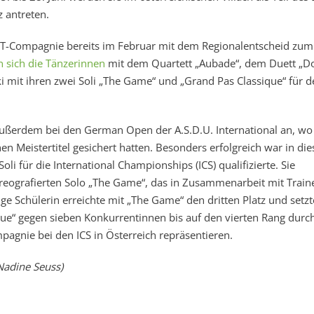
 antreten.
T-Compagnie bereits im Februar mit dem Regionalentscheid zum
en sich die Tänzerinnen
mit dem Quartett „Aubade“, dem Duett „Do
i mit ihren zwei Soli „The Game“ und „Grand Pas Classique“ für d
außerdem bei den German Open der A.S.D.U. International an, wo 
n Meistertitel gesichert hatten. Besonders erfolgreich war in di
oli für die International Championships (ICS) qualifizierte. Sie
horeografierten Solo „The Game“, das in Zusammenarbeit mit Train
e Schülerin erreichte mit „The Game“ den dritten Platz und setzt
que“ gegen sieben Konkurrentinnen bis auf den vierten Rang durc
mpagnie bei den ICS in Österreich repräsentieren.
Nadine Seuss)