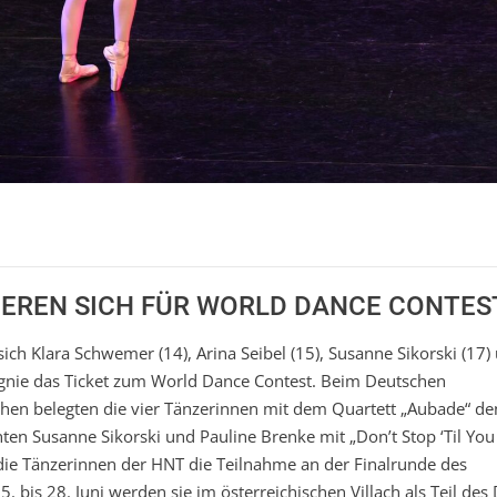
IEREN SICH FÜR WORLD DANCE CONTES
ch Klara Schwemer (14), Arina Seibel (15), Susanne Sikorski (17)
gnie das Ticket zum World Dance Contest. Beim Deutschen
chen belegten die vier Tänzerinnen mit dem Quartett „Aubade“ de
chten Susanne Sikorski und Pauline Brenke mit „Don’t Stop ‘Til You
 die Tänzerinnen der HNT die Teilnahme an der Finalrunde des
bis 28. Juni werden sie im österreichischen Villach als Teil des