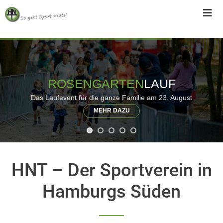
Skip
to
content
ROSENGARTEN
LAUF
Das Laufevent für die ganze Familie am 23. August
MEHR DAZU
HNT – Der Sportverein in
Hamburgs Süden