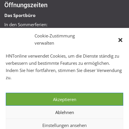
Öffnungszeiten
Das Sportbüro
In den Sommerferien:
Mo, Mi + Fr 09:00 – 11:00 Uhr
Cookie-Zustimmung
Mo + Mi 16:00 – 18:00 Uhr
verwalten
FitHus
HNTonline verwendet Cookies, um die Dienste ständig zu
Mo – Fr 08:00 – 22:00 Uhr
verbessern und bestimmte Features zu ermöglichen.
Sa + So 10:00 – 18:00 Uhr
Indem Sie hier fortfahren, stimmen Sie dieser Verwendung
zu.
Akzeptieren
Ablehnen
Einstellungen ansehen