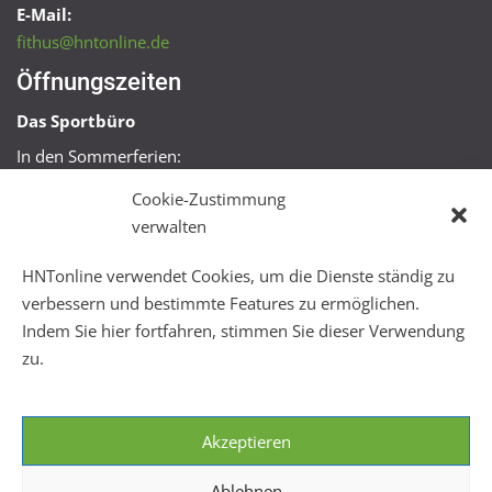
E-Mail:
fithus@hntonline.de
Öffnungszeiten
Das Sportbüro
In den Sommerferien:
Mo, Mi + Fr 09:00 – 11:00 Uhr
Cookie-Zustimmung
Mo + Mi 16:00 – 18:00 Uhr
verwalten
FitHus
HNTonline verwendet Cookies, um die Dienste ständig zu
Mo – Fr 08:00 – 22:00 Uhr
verbessern und bestimmte Features zu ermöglichen.
Sa + So 10:00 – 18:00 Uhr
Indem Sie hier fortfahren, stimmen Sie dieser Verwendung
zu.
Akzeptieren
Ablehnen