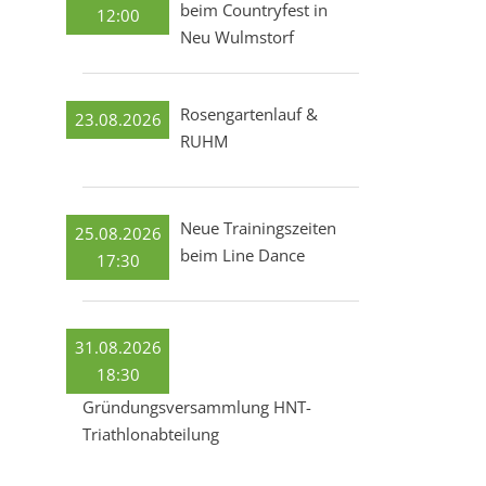
beim Countryfest in
12:00
Neu Wulmstorf
Rosengartenlauf &
23.08.2026
RUHM
Neue Trainingszeiten
25.08.2026
beim Line Dance
17:30
31.08.2026
18:30
Gründungsversammlung HNT-
Triathlonabteilung