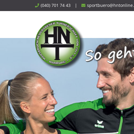
Skip
(040) 701 74 43
|
sportbuero@hntonline
to
content