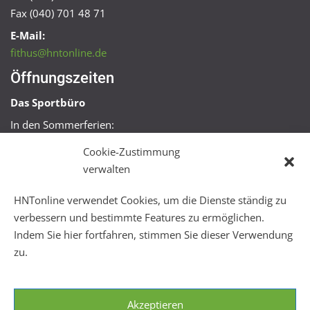
Fax (040) 701 48 71
E-Mail:
fithus@hntonline.de
Öffnungszeiten
Das Sportbüro
In den Sommerferien:
Mo, Mi + Fr 09:00 – 11:00 Uhr
Cookie-Zustimmung
Mo + Mi 16:00 – 18:00 Uhr
verwalten
FitHus
HNTonline verwendet Cookies, um die Dienste ständig zu
Mo – Fr 08:00 – 22:00 Uhr
verbessern und bestimmte Features zu ermöglichen.
Sa + So 10:00 – 18:00 Uhr
Indem Sie hier fortfahren, stimmen Sie dieser Verwendung
zu.
Akzeptieren