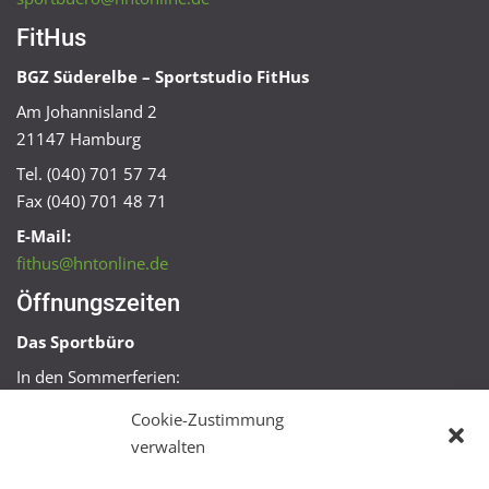
FitHus
BGZ Süderelbe – Sportstudio FitHus
Am Johannisland 2
21147 Hamburg
Tel. (040) 701 57 74
Fax (040) 701 48 71
E-Mail:
fithus@hntonline.de
Öffnungszeiten
Das Sportbüro
In den Sommerferien:
Mo, Mi + Fr 09:00 – 11:00 Uhr
Cookie-Zustimmung
Mo + Mi 16:00 – 18:00 Uhr
verwalten
FitHus