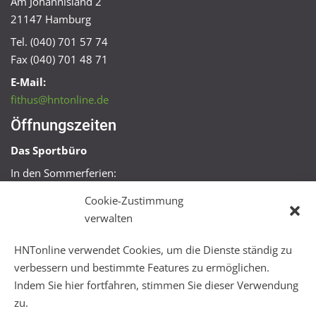
Am Johannisland 2
21147 Hamburg
Tel. (040) 701 57 74
Fax (040) 701 48 71
E-Mail:
fithus@hntonline.de
Öffnungszeiten
Das Sportbüro
In den Sommerferien:
Mo, Mi + Fr 09:00 – 11:00 Uhr
Cookie-Zustimmung
Mo + Mi 16:00 – 18:00 Uhr
verwalten
FitHus
HNTonline verwendet Cookies, um die Dienste ständig zu
Mo – Fr 08:00 – 22:00 Uhr
verbessern und bestimmte Features zu ermöglichen.
Sa + So 10:00 – 18:00 Uhr
Indem Sie hier fortfahren, stimmen Sie dieser Verwendung
zu.