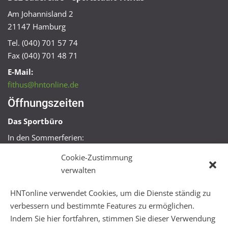
Am Johannisland 2
21147 Hamburg
Tel. (040) 701 57 74
Fax (040) 701 48 71
E-Mail:
fithus@hntonline.de
Öffnungszeiten
Das Sportbüro
In den Sommerferien:
Mo, Mi + Fr 09:00 – 11:00 Uhr
Cookie-Zustimmung
Mo + Mi 16:00 – 18:00 Uhr
verwalten
FitHus
HNTonline verwendet Cookies, um die Dienste ständig zu
Mo – Fr 08:00 – 22:00 Uhr
verbessern und bestimmte Features zu ermöglichen.
Sa + So 10:00 – 18:00 Uhr
Indem Sie hier fortfahren, stimmen Sie dieser Verwendung