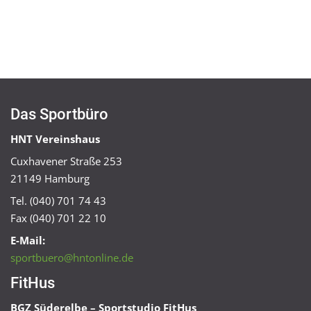
Das Sportbüro
HNT Vereinshaus
Cuxhavener Straße 253
21149 Hamburg
Tel. (040) 701 74 43
Fax (040) 701 22 10
E-Mail:
sportbuero@hntonline.de
FitHus
BGZ Süderelbe – Sportstudio FitHus